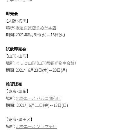
即売会
【大阪・梅田】
場所：
阪急百貨店うめだ本店
期間：2021年6月9日(水)～15日(火)
試飲即売会
【山形・山形】
場所：
ぐっと山形（山形県観光物産会館）
期間：2021年6月23日(水)～28日(月)
推奨販売
【東京・調布】
場所：
北野エース パルコ調布店
期間： 2021年6月11日(金)～13日(日)
【東京・墨田区】
場所：
北野エース ソラマチ店