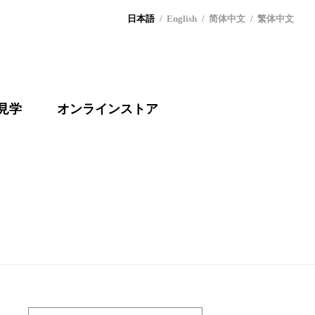
日本語
English
简体中文
繁体中文
見学
オンラインストア